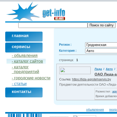
главная
Регион :
сервисы
Категория :
- объявления
страница:
1
- кaталог сайтов
- кaталог
Лида
/
Авто
/
предприятий
ОАО Лида-а
- городские новости
Ссылка:
https://lida-agrotehservis.by
- статьи
Предметом деятельности ОАО «Лида-а
контакты
Разместил :
agr
Время добавлени
обьявления
геог