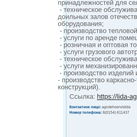
принадлежностей для сел
- техническое обслужив
доильных залов отечеств
оборудования;
- производство тепловой
- услуги по аренде пом
- розничная и оптовая то
- услуги грузового автот
- техническое обслужив
- услуги механизированн
- производство изделий 
- производство каркасно
конструкций).
Ссылка:
https://lida-a
Контактное лицо:
agrotehservislida
Номер телефона:
8(0154) 611437