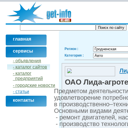
главная
Регион :
сервисы
Категория :
- объявления
- кaталог сайтов
Ли
- кaталог
предприятий
ОАО Лида-агрот
- городские новости
Предметом деятельности
- статьи
удовлетворение потребн
контакты
в производственно–техн
Основными видами деяте
- ремонт двигателей, н
- производство технолог