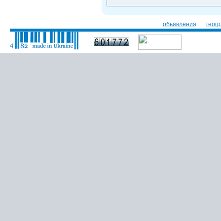
обьявления
геог