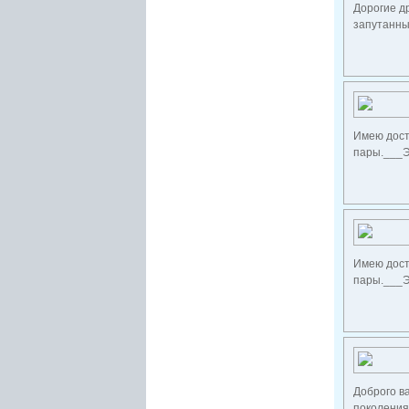
Дорогие др
запутанных
Имею дост
пары.___Эк
Имею дост
пары.___Эк
Доброго в
поколения