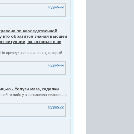
подробнее
страсенс по наследственной
му кто обратится знания высшей
ют ситуации, за которые я не
Но прежде всего я человек, который
подробнее
щью - Услуги мага, гадалки
особом либо у вас возникла жизненная
подробнее