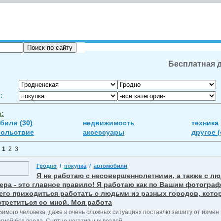
Бесплатная д
:
а:
били (30)
недвижимость
техника
ольствие
аксессуары
другое (
:
1
2
3
Гродно
/
покупка
/
автомобили
Я не работаю с несовершеннолетними, а также с 
ера - это главное правило! Я работаю как по Вашим фотограф
его приходиться работать с людьми из разных городов, кот
стретиться со мной. Моя работа
имого человека, даже в очень сложных ситуациях поставлю зашиту от измен