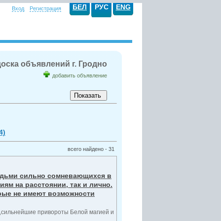
БЕЛ
РУС
ENG
Вход
Регистрация
оска объявлений г. Гродно
добавить объявление
4)
всего найдено - 31
людьми сильно сомневающихся в
иям на расстоянии, так и лично.
орые не имеют возможности
 ,сильнейшие привороты Белой магией и