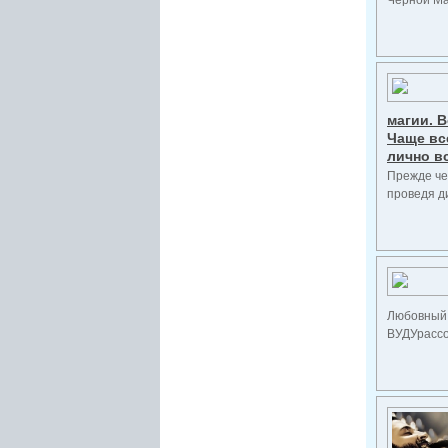
Чёрной Ма
магии. В
Чаще вс
лично в
Прежде че
проведя ди
Любовный 
ВУДУрассо