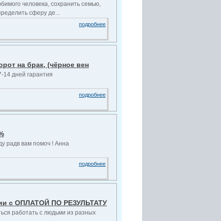
бимого человека, сохранить семью,
ределить сферу де...
подробнее
от на брак, (чёрное вен
-14 дней гарантия
подробнее
0%
 радв вам помоч ! Анна
подробнее
фии c ОПЛАТОЙ ПО РЕЗУЛЬТАТУ
ться работать с людьми из разных