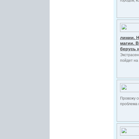
городов, к
линии. 
магии. В
берусь 
Экстрасен
пойдет на 
Провожу с
проблема к