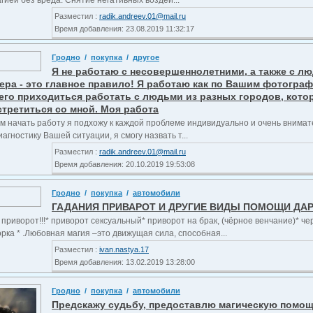
гией без вреда. Снятие негативных воздей...
Разместил :
radik.andreev.01@mail.ru
Время добавления: 23.08.2019 11:32:17
Гродно
/
покупка
/
другое
Я не работаю с несовершеннолетними, а также с 
ера - это главное правило! Я работаю как по Вашим фотограф
его приходиться работать с людьми из разных городов, кот
стретиться со мной. Моя работа
м начать работу я подхожу к каждой проблеме индивидуально и очень внимате
агностику Вашей ситуации, я смогу назвать т...
Разместил :
radik.andreev.01@mail.ru
Время добавления: 20.10.2019 19:53:08
Гродно
/
покупка
/
автомобили
ГАДАНИЯ ПРИВАРОТ И ДРУГИЕ ВИДЫ ПОМОЩИ ДА
приворот!!!* приворот сексуальный* приворот на брак, (чёрное венчание)* ч
рка * .Любовная магия –это движущая сила, способная...
Разместил :
ivan.nastya.17
Время добавления: 13.02.2019 13:28:00
Гродно
/
покупка
/
автомобили
Предскажу судьбу, предоставлю магическую помощь 