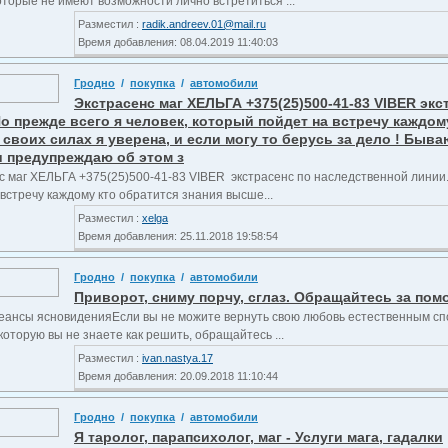
оторые не имеют возможности лично встретиться ...
Разместил :
radik.andreev.01@mail.ru
Время добавления: 08.04.2019 11:40:03
Гродно
/
покупка
/
автомобили
Экстрасенс маг ХЕЛЬГА +375(25)500-41-83 VIBER эк
Но прежде всего я человек, который пойдет на встречу каждо
 своих силах я уверена, и если могу то берусь за дело ! Быва
и предупреждаю об этом з
с маг ХЕЛЬГА +375(25)500-41-83 VIBER экстрасенс по наследственной линии.
встречу каждому кто обратится знания высше...
Разместил :
xelga
Время добавления: 25.11.2018 19:58:54
Гродно
/
покупка
/
автомобили
Приворот, сниму порчу, сглаз. Обращайтесь за помо
еансы ясновиденияЕсли вы не можите вернуть свою любовь естественным сп
оторую вы не знаете как решить, обращайтесь ...
Разместил :
ivan.nastya.17
Время добавления: 20.09.2018 11:10:44
Гродно
/
покупка
/
автомобили
Я таролог, парапсихолог, маг - Услуги мага, гадалки