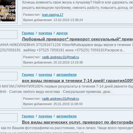
Хочешь изменить свою жизнь к лучшему? Найти или удержать лю
решить жилищную проблему, сменить работу, повысить доход, оп
Разместил :
ivan.nastya.17
Время добавления: 13.02.2019 13:38:24
Гродно
/
покупка
/
другое
Любовный приворот* приворот сексуальный* привор
ННА НИКОЛАЕВНА! 375291671226 Viber/Whatsappвсе виды магии в течении 7
25)7059191 . вайбер +37525 7059191 анна +375(25) 7059191Раскрою в...
Разместил :
radik.andreev.01@mail.ru
Время добавления: 20.10.2019 13:19:36
Гродно
/
покупка
/
автомобили
все виды помощи в течении 7-14 дней! гарантия10
МАГИИ,ГАРАНТИЯ100% первые результаты в течении 7-14 дней,званите буду
А · Снятие любого вида негатива · Сексуальная привязка. диаг...
Разместил :
radik.andreev.01@mail.ru
Время добавления: 25.01.2019 11:08:43
Гродно
/
покупка
/
автомобили
Все виды магических услуг, приворот по фотогра
 как по Вашим фотографиям на расстоянии, так и лично. Чаще всего приходи