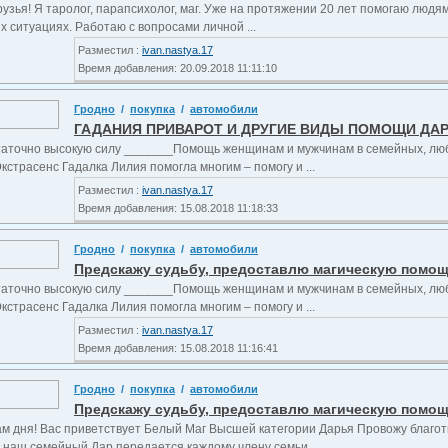
узья! Я таролог, парапсихолог, маг. Уже на протяжении 20 лет помогаю людя
 ситуациях. Работаю с вопросами личной ...
Разместил :
ivan.nastya.17
Время добавления: 20.09.2018 11:11:10
Гродно
/
покупка
/
автомобили
ГАДАНИЯ ПРИВАРОТ И ДРУГИЕ ВИДЫ ПОМОЩИ ДА
аточно высокую силу _______Помощь женщинам и мужчинам в семейных, лю
страсенс Гадалка Лилия помогла многим – помогу и ...
Разместил :
ivan.nastya.17
Время добавления: 15.08.2018 11:18:33
Гродно
/
покупка
/
автомобили
Предскажу судьбу, предоставлю магическую помощь 
аточно высокую силу _______Помощь женщинам и мужчинам в семейных, лю
страсенс Гадалка Лилия помогла многим – помогу и ...
Разместил :
ivan.nastya.17
Время добавления: 15.08.2018 11:16:41
Гродно
/
покупка
/
автомобили
Предскажу судьбу, предоставлю магическую помощь 
ам дня! Вас приветствует Белый Маг Высшей категории Дарья Провожу благо
 наш семейный Дар передается каждому члену семьи ...