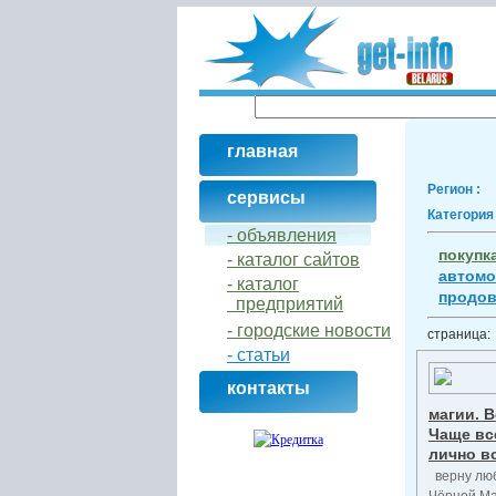
главная
Регион :
сервисы
Категория 
- объявления
покупк
- кaталог сайтов
автомо
- кaталог
продов
предприятий
- городские новости
страница
- статьи
контакты
магии. В
Чаще вс
лично в
верну люб