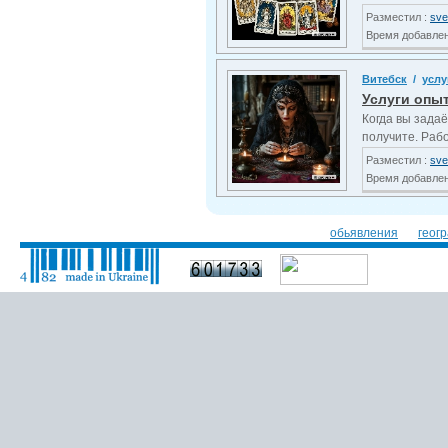
Разместил :
sve
Время добавлени
Витебск
/
услу
Услуги опы
Когда вы задаё
получите. Рабо
Разместил :
sve
Время добавлени
обьявления
геог