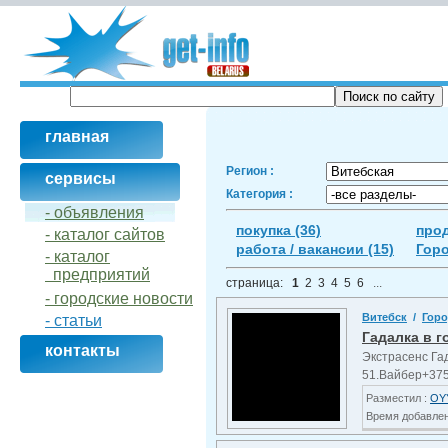
главная
Регион :
сервисы
Категория :
- объявления
покупка (36)
прод
- кaталог сайтов
работа / вакансии (15)
Горо
- кaталог
предприятий
страница:
1
2
3
4
5
6
...
- городские новости
Витебск
/
Горо
- статьи
Гадалка в г
контакты
Экстрасенс Га
51.Вайбер+375
Разместил :
OY
Время добавлени