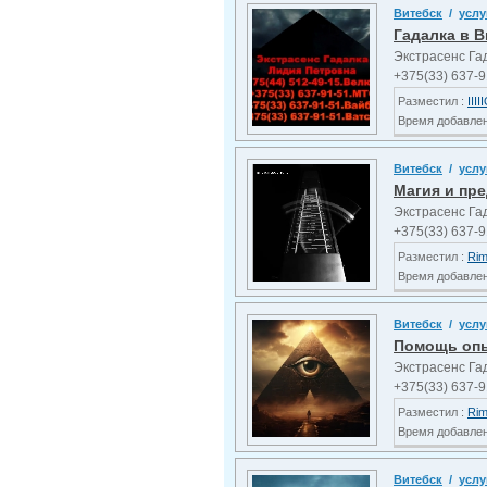
Витебск
/
услу
Гадалка в В
Экстрасенс Га
+375(33) 637-9
Разместил :
IIIII
Время добавлени
Витебск
/
услу
Магия и пре
Экстрасенс Га
+375(33) 637-9
Разместил :
Ri
Время добавлени
Витебск
/
услу
Помощь опы
Экстрасенс Га
+375(33) 637-9
Разместил :
Ri
Время добавлени
Витебск
/
услу