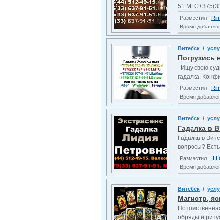
51.MTC+375(33
Разместил :
Ri
Время добавлени
Витебск
/
услу
Погрузись в
Ищу свою судь
гадалка. Конф
Разместил :
Ri
Время добавлени
Витебск
/
услу
Гадалка в 
Гадалка в Вит
вопросы? Есть 
Разместил :
IIIII
Время добавлени
Витебск
/
услу
Магистр, я
Потомственная
обряды и ритуа