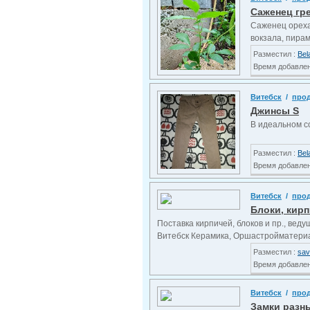
Саженец гр
Саженец ореха 
вокзала, пирами
Разместил :
Bel
Время добавлени
Витебск
/
про
Джинсы S
В идеальном со
Разместил :
Bel
Время добавлени
Витебск
/
про
Блоки, кирп
Поставка кирпичей, блоков и пр., вед
Витебск Керамика, Оршастройматериал
Разместил :
sav
Время добавлени
Витебск
/
про
Замки разн