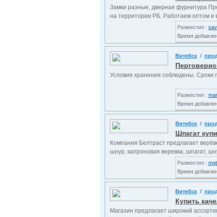
Замки разные, дверная фурнитура Пр
на территории РБ. Работаем оптом и в 
Разместил :
sav
Время добавлени
Витебск
/
про
Перговерис 
Условия хранения соблюдены. Сроки г
Разместил :
mar
Время добавлени
Витебск
/
про
Шпагат куп
Компания Белтраст предлагает верёв
шнур, капроновая веревка, шпагат, шн
Разместил :
mgt
Время добавлени
Витебск
/
про
Купить каче
Магазин предлагает широкий ассортим