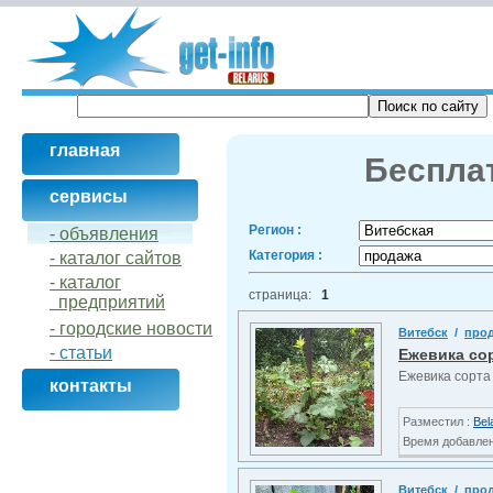
главная
Бесплат
сервисы
Регион :
- объявления
Категория :
- кaталог сайтов
- кaталог
страница:
1
предприятий
- городские новости
Витебск
/
про
- статьи
Ежевика со
Ежевика сорта 
контакты
Разместил :
Bel
Время добавлени
Витебск
/
про