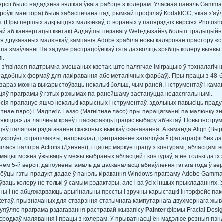
ерсіі было нададзена вялікая ўвага рабоце з колерам. Уласная панэль Gamma
броўкі манітора) была забяспечана падтрымкай профіляў KodakICC, якая з'
 (Пры першых адкрыццях малюнкаў, створаных у папярэдніх версіях Photosho
ай аб канвертацыі кветак) Аддаўшы перавагу Web-дызайну больш традыцый
 друкаваных малюнкаў, кампанія Adobe зрабіла новы каляровае прастору «с
па змаўчанні Па задуме распрацоўнікаў гэта дазволіць зрабіць колеру выявы 
і.
 з'явілася падтрымка змешаных кветак, што палягчае іміграцыю ў тэхналагіч
адобных формаў для лакіравання або металічных фарбаў). Пры працы з 48-б
зараз можна выкарыстоўваць некалькі больш, чым раней, інструментаў і кама
цяў праграмы ў гэтых рэжымах па-ранейшаму застануцца недасягальнымі.
сія прапануе яшчэ некалькі карысных інструментаў, здольных павысіць прад
ітнае пяро) і Magnetic Lasso (Магнітнае ласо) пры перацягванні па малюнку з
юцца» да лагічным краёў і паскараюць працэс выбару аб'ектаў. Новы інструм
яў палягчае рэдагаванне скажоных вынікаў сканавання. А каманда Align (В
узроўні, спрашчаючы, напрыклад, цэнтраванне загалоўка ў фатаграфіі без да
ілася палітра Actions (Дзеянні), і цяпер мяркуе працу з контурамі, абласцямі в
ацыі можна ўжываць у межы выбраных абласцей і контураў, а не толькі да іх 
ем 5-й версіі, дапоўнены амаль да дасканаласці абнаўлення гэтага года ў вер
ёўцы гэты прадукт дадае ў панэль кіравання Windows праграму Adobe Gamma
ваць колеру не толькі ў самым рэдактары, але і ва ўсіх іншых прыкладаннях. 
ны і не абцяжарваюць арыгінальны просты і зручны карыстацкі інтэрфейс пак
етаў, прызначаных для стварэння статычнага кампутарнага двухмернага жыв
 уяўляе праграма рэдагавання растравай жывапісу
Painter
фірмы Fractal Desi
сродкаў малявання і працы з колерам. У прыватнасці ён мадэлюе розныя пэндзл