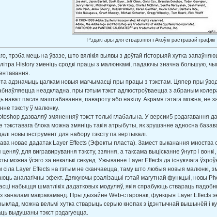
Рэдактары для стварэння і Акоўкі растравай графікі
го, трэба мець на ўвазе, што вялікія выявы з доўгай гісторыяй хутка запаўня
літра History зменіць сродкі працы з малюнкамі, падаючы значна большую, чы
ентавання.
та адзначыць цалкам новыя магчымасці пры працы з тэкстам. Цяпер пры ўводзе
бнаўляецца неадкладна, пры гэтым тэкст адлюстроўваецца з абраным колера
ь нават пасля маштабавання, павароту або нахілу. Акрамя гэтага можна, не 
не тэксту ў малюнку.
toshop дазваляў змяненняў тэкст толькі глабальна. У версии5 рэдагавання да
е тэкставага блока можна змяніць такія атрыбуты, як зрушэнне адносна базава
алі новы інструмент для набору тэксту па вертыкалі.
кава новае дадатак Layer Effects (Эфекты пласта). Замест выканання мноства
 ценяў, для вигравирування тэксту, ззяння, а таксама выцісканне ўнутр і вонкі
кты можна ўсяго за некалькі секунд. Ужыванне Layer Effects да існуючага ўзро
 сіла Layer Effects на гэтым не сканчаецца, таму што любыя новыя малюнкі, 
юць аналагічны эфект. Дзякуючы рэалізацыі гэтай магутнай функцыі, новы P
сці набыцця шматлікіх дадатковых модуляў, якія спрабуюць ствараць падобн
з каналамі макракаманд. Пры дызайне Web-старонак, функцыя Layer Effects э
рыклад, можна вельмі хутка стварыць серыю кнопак з ідэнтычнай вышынёй і кут
ць выдушаны тэкст рэдагуецца.