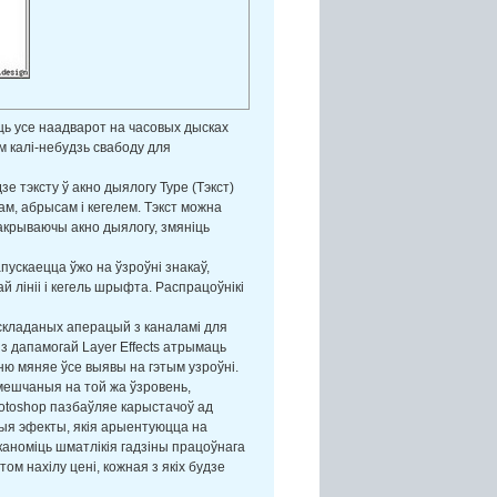
юць усе наадварот на часовых дысках
м калі-небудзь свабоду для
 тэксту ў акно дыялогу Type (Тэкст)
м, абрысам і кегелем. Тэкст можна
закрываючы акно дыялогу, змяніць
пускаецца ўжо на ўзроўні знакаў,
й лініі і кегель шрыфта. Распрацоўнікі
 складаных аперацый з каналамі для
, з дапамогай Layer Effects атрымаць
ўню мяняе ўсе выявы на гэтым узроўні.
змешчаныя на той жа ўзровень,
hotoshop пазбаўляе карыстачоў ад
ыя эфекты, якія арыентуюцца на
каноміць шматлікія гадзіны працоўнага
ом нахілу цені, кожная з якіх будзе