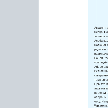
Акрамя та
месца. Па
эксперым
Асоба вар
малюнак а
рэдагавац
размяшчэн
Раней Pho
усярэдзін
Adobe дад
Вельмі ці
стварэння
такія эфе
Пры гэтым
атрымліва
неабходна
аперацыі 
часу. Нап
ўтрымліва