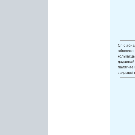
Спіс абн
абавязков
колькасць
дадзенай 
палягчае 
закрыцці 