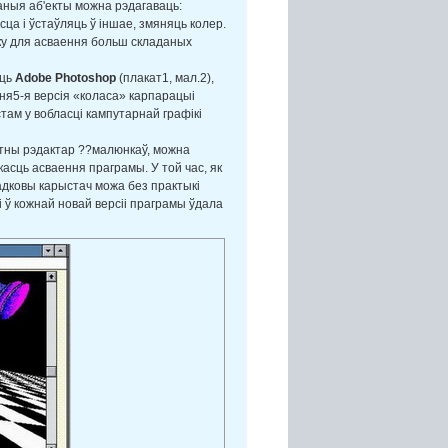
аныя аб'екты можна рэдагаваць:
ца і ўстаўляць ў іншае, змяняць колер.
ку для асваення больш складаных
сць
Adobe Photoshop
(плакат1, мал.2),
ня5-я версія «коласа» карпарацыі
ам у вобласці кампутарнай графікі
утны рэдактар ??малюнкаў, можна
асць асваення праграмы. У той час, як
падковы карыстач можа без практыкі
і ў кожнай новай версіі праграмы ўдала