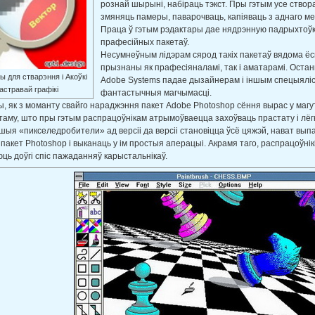
рознай шырыні, набіраць тэкст. Пры гэтым усе створ
змяняць памеры, паварочваць, капіяваць з аднаго мес
Праца ў гэтым рэдактары дае нядрэнную падрыхтоў
прафесійных пакетаў.
Несумнеўным лідэрам сярод такіх пакетаў вядома ё
прызнаны як прафесіяналамі, так і аматарамі. Остан
ы для стварэння і Акоўкі
Adobe Systems падае дызайнерам і іншым спецыяліст
астравай графікі
фантастычныя магчымасці.
, як з моманту свайго нараджэння пакет Adobe Photoshop сёння вырас у маг
 таму, што пры гэтым распрацоўнікам атрымоўваецца захоўваць прастату і лёгк
ншыя «пикселедробители» ад версіі да версіі становіцца ўсё цяжэй, нават вы
 пакет Photoshop і выканаць у ім простыя аперацыі. Акрамя таго, распрацоўнік
ць доўгі спіс пажаданняў карыстальнікаў.