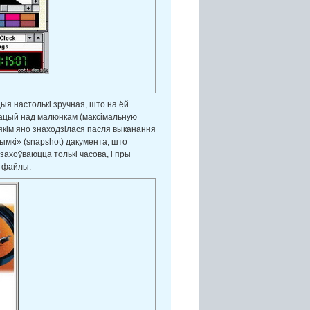
цыя настолькі зручная, што на ёй
ерацый над малюнкам (максімальную
 якім яно знаходзілася пасля выканання
мкі» (snapshot) дакумента, што
захоўваюцца толькі часова, і пры
я файлы.