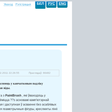
БЕЛ
РУС
ENG
Уваход
Рэгістрацыя
2.2011 22:26:55
Праглядаў: 66482
зваляюць у канчатковым падліку
ыя віды.
та з
PaintBrush
, які ўваходзіць у
ёміцца ??з асновамі камп'ютэрнай
ая і даступная ў асваенні без асаблівых
я геаметрычныя фігуры, креслииты лініі