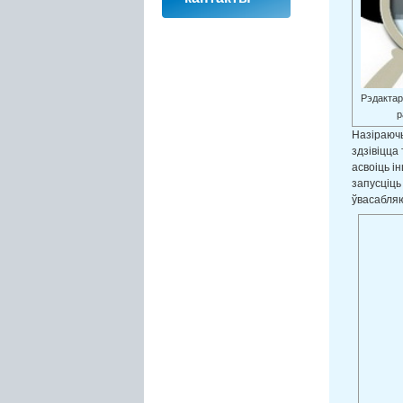
Рэдактар
р
Назіраючы
здзівіцца
асвоіць і
запусціць
ўвасабляю