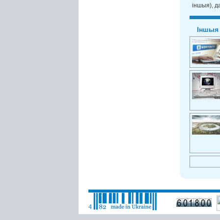
іншыя), д
Іншыя