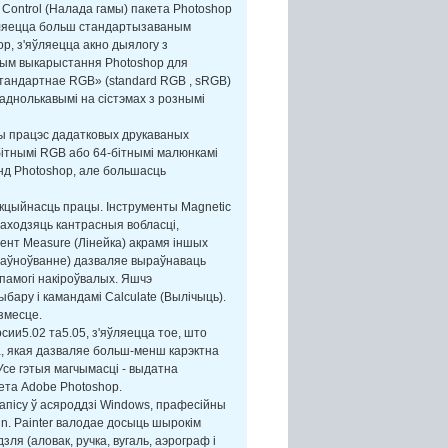
 Control (Налада гамы) пакета Photoshop
яўляецца больш стандартызаваным
p, з'яўляецца акно дыялогу з
ным выкарыстання Photoshop для
тандартнае RGB» (standard RGB , sRGB)
аднолькавымі на сістэмах з рознымі
ны працэс дадатковых друкаваных
ітнымі RGB або 64-бітнымі малюнкамі
нд Photoshop, але большасць
укцыйнасць працы. Інструменты Magnetic
находзяць кантрасныя вобласці,
ент Measure (Лінейка) акрамя іншых
ыраўноўванне) дазваляе выраўнаваць
памогі накіроўвалых. Яшчэ
ыбару і камандамі Calculate (Вылічыць).
змесце.
сии5.02 та5.05, з'яўляецца тое, што
, якая дазваляе больш-менш карэктна
Усе гэтыя магчымасці - выдатна
ета Adobe Photoshop.
апісу ў асяроддзі Windows, прафесійны
gn. Painter валодае досыць шырокім
я (аловак, ручка, вугаль, аэрограф і