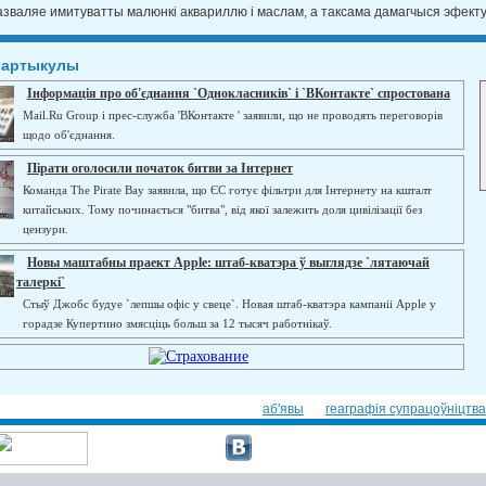
азваляе имитуватты малюнкі аквариллю і маслам, а таксама дамагчыся эфект
 артыкулы
Інформація про об'єднання `Однокласників` і `ВКонтакте` спростована
Mail.Ru Group і прес-служба 'ВКонтакте ' заявили, що не проводять переговорів
щодо об'єднання.
Пірати оголосили початок битви за Інтернет
Команда The Pirate Bay заявила, що ЄС готує фільтри для Інтернету на кшталт
китайських. Тому починається "битва", від якої залежить доля цивілізації без
цензури.
Новы маштабны праект Apple: штаб-кватэра ў выглядзе `лятаючай
талеркі`
Стыў Джобс будуе `лепшы офіс у свеце`. Новая штаб-кватэра кампаніі Apple у
горадзе Купертино змясціць больш за 12 тысяч работнікаў.
аб'явы
геаграфія супрацоўніцтва