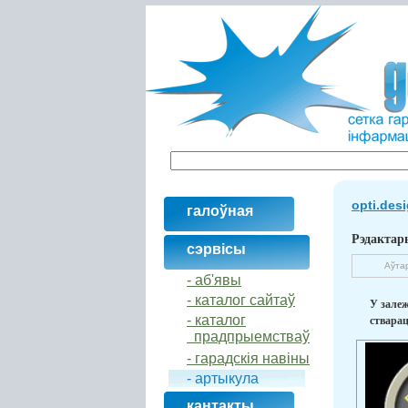
opti.des
галоўная
Рэдактары
сэрвісы
Аўта
- аб'явы
- каталог сайтаў
У залеж
- кaталог
стварац
прадпрыемстваў
- гарадскія навіны
- артыкула
кантакты