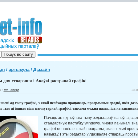
ign
/
артыкула
/
Дызайн
 для стварэння і Акоўкі растравай графікі
р :
svn_dnepr
28.0
насці ад тыпу графікі, з якой неабходна працаваць, праграмныя сродкі, якія да
ь тыя ці іншыя віды кампутарнай графікі, таксама можна падзяліць на адпаведн
Пачаць агляд пэўнага тыпу рэдактараў, напэўна, вар
стандартную пастаўку Windows. Многія пачыналі зна
графікі менавіта з гэтай праграмы, якая вельмі прост
навыкаў. Гэты рэдактар ??дазваляе ствараць просты