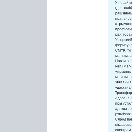
У новай в
(для калі
рашэннем.
прапанов
атрымання
профілем 
маніторам
У версии5
формаў (п
CMYK, то 
магчымас
Новая вер
Реп (Магн
«прыляпля
магчымасц
звязаныя 
ўдасканал
Трансфарм
Адрозненн
пры ўстал
адлюстроў
рэалізава
Сярод пак
цікавасць
спектрам 