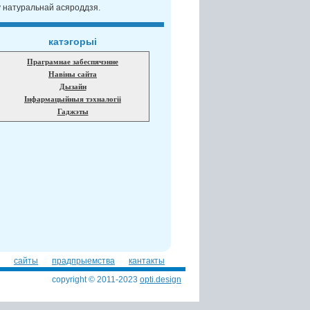
у натуральнай асяроддзя.
катэгорыі
Праграмнае забеспячэнне
Навіны сайта
Дызайн
Інфармацыйныя тэхналогіі
Гаджэты
сайты
прадпрыемства
кантакты
copyright © 2011-2023
opti.design