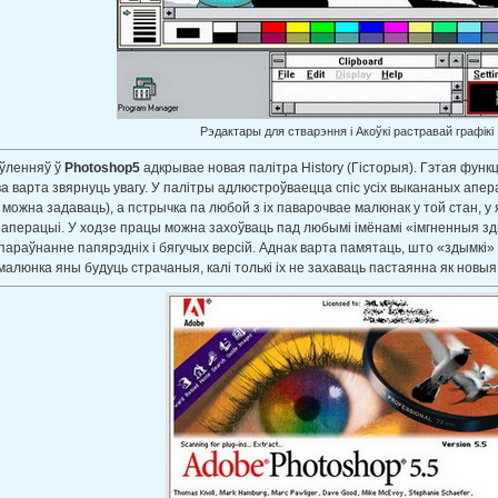
Рэдактары для стварэння і Акоўкі растравай графікі
аўленняў ў
Photoshop5
адкрывае новая палітра History (Гісторыя). Гэтая функ
а варта звярнуць увагу. У палітры адлюстроўваецца спіс усіх выкананых ап
 можна задаваць), а пстрычка па любой з іх паварочвае малюнак у той стан, у
аперацыі. У ходзе працы можна захоўваць пад любымі імёнамі «імгненныя зды
параўнанне папярэдніх і бягучых версій. Аднак варта памятаць, што «здымкі» 
малюнка яны будуць страчаныя, калі толькі іх не захаваць пастаянна як новы