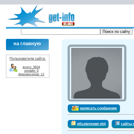
на главную
Пользователи сайта:
всего: 3604
онлайн: 0
фрилансеров: 12
написать сообщение
объявления olol
сайты o