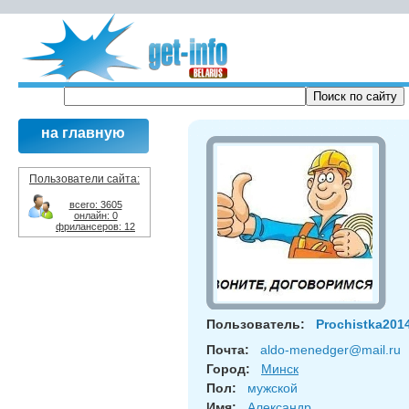
на главную
Пользователи сайта:
всего: 3605
онлайн: 0
фрилансеров: 12
Пользователь:
Prochistka201
Почта:
aldo-menedger@mail.ru
Город:
Минск
Пол:
мужской
Имя:
Александр