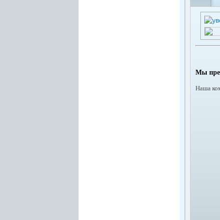
Мы пре
Наша ко