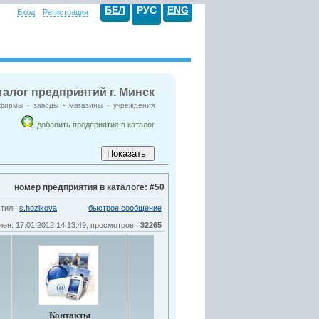
БЕЛ
РУС
ENG
Вход
Регистрация
алог предприятий г. Минск
фирмы - заводы - магазины - учреждения
добавить предприятие в каталог
номер предприятия в каталоге: #50
тил :
s.hozikova
быстрое сообщение
ен: 17.01.2012 14:13:49, просмотров :
32265
Контакты