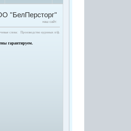
О "БелПерсторг"
наш сайт:
чевые слова: Производство куриных п/ф.
цены гарантируем.