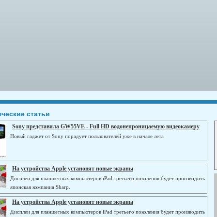
ические статьи
Sony представила GW55VE - Full HD водонепроницаемую видеокамеру
Новый гаджет от Sony порадует пользователей уже в начале лета
На устройства Apple установят новые экраны
Дисплеи для планшетных компьютеров iPad третьего поколения будет производить
японская компания Sharp.
На устройства Apple установят новые экраны
Дисплеи для планшетных компьютеров iPad третьего поколения будет производить