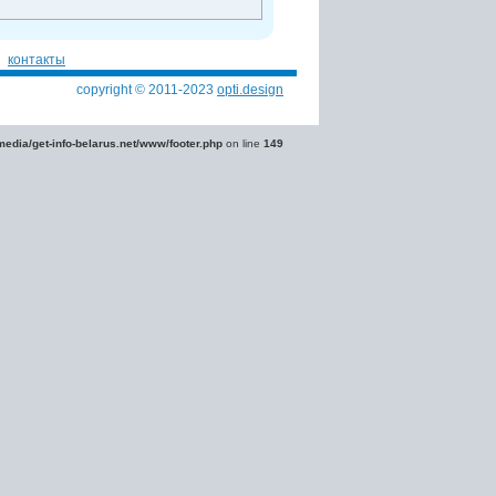
контакты
copyright © 2011-2023
opti.design
edia/get-info-belarus.net/www/footer.php
on line
149