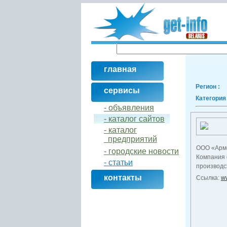
главная
Регион :
сервисы
Категория 
- объявления
- кaталог сайтов
- кaталог
предприятий
ООО «Арме
- городские новости
Компания 
- статьи
производс
контакты
Ссылка:
w