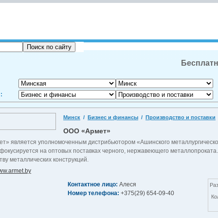
Бесплатн
:
Минск
/
Бизнес и финансы
/
Производство и поставки
ООО «Армет»
т» является уполномоченным дистрибьютором «Ашинского металлургическог
фокусируется на оптовых поставках черного, нержавеющего металлопроката. 
тву металлических конструкций.
ww.armet.by
Контактное лицо:
Алеся
Ра
Номер телефона:
+375(29) 654-09-40
Ко