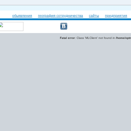
обьявления
география сотрудничества
сайты
предприятия
Fatal error
: Class 'MLClient' not found in
/home/optm