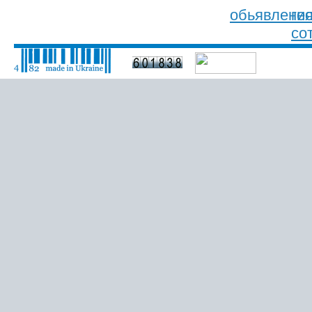
обьявлени
ге
со