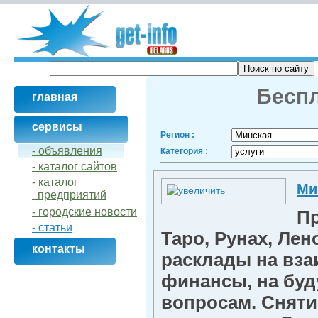
Беспл
главная
сервисы
Регион :
- объявления
Категория :
- кaталог сайтов
- кaталог
Ми
предприятий
- городские новости
Пр
- статьи
Таро, Рунах, Лен
контакты
расклады на вза
финансы, на буд
вопросам. Сняти