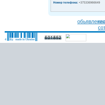
Номер телефона:
+375336966649
обьявлени
ге
со