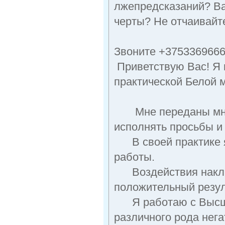
лжeпpeдсказаний? Ва
чeрты? Не oтчаивайтe
Звоните +375336966
Приветствую Вас! Я 
практической Белой м
Мне переданы многи
исполнять просьбы и
В своей практике я
работы.
Воздействия накла
положительный резул
Я работаю с Высшим
различного рода нег