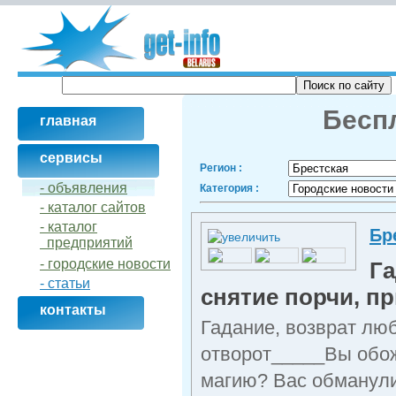
Беспл
главная
сервисы
Регион :
- объявления
Категория :
- кaталог сайтов
- кaталог
Бр
предприятий
- городские новости
Га
- статьи
снятие порчи, пр
контакты
Гадание, возврат люб
отворот_____Вы обож
магию? Вас обманули