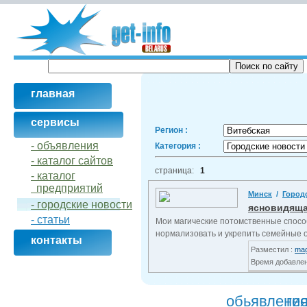
главная
сервисы
Регион :
- объявления
Категория :
- кaталог сайтов
страница:
1
- кaталог
предприятий
Минск
/
Город
- городские новости
ясновидящая
- статьи
Мои магические потомственные способ
нормализовать и укрепить семейные о
контакты
Разместил :
ma
Время добавлени
обьявлени
ге