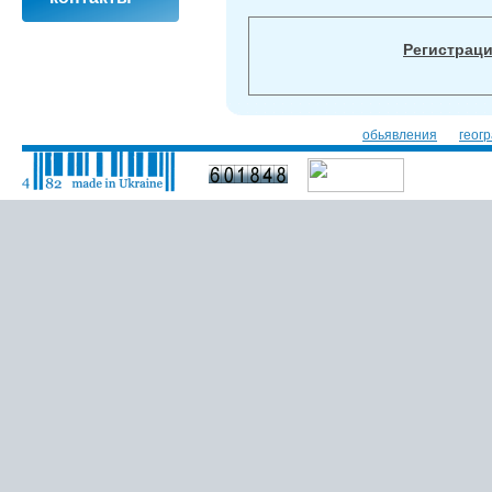
Регистрац
обьявления
геог