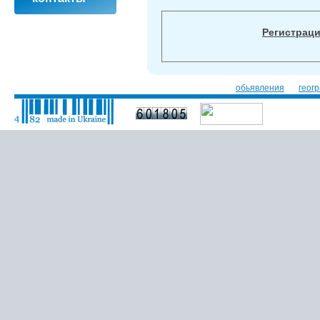
Регистрац
обьявления
геог