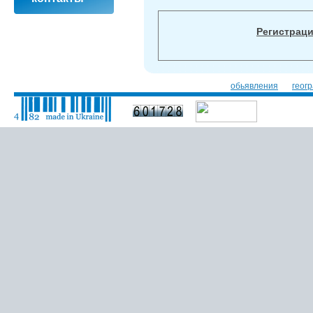
Регистрац
обьявления
геог