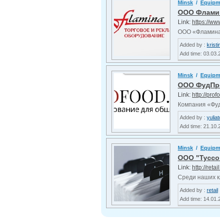
Minsk
/
Equip
ООО Флами
Link:
https://ww
ООО «Фламина»
Added by :
krist
Add time: 03.03.
Minsk
/
Equip
ООО ФудПр
Link:
http://prof
Компания «Фуд
Added by :
yulia
Add time: 21.10.
Minsk
/
Equip
OOO "Туссо
Link:
http://retai
Среди наших кл
Added by :
retail
Add time: 14.01.