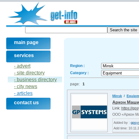
main page
services
- advert
Region :
- site directory
Category :
- business directory
page:
1
- city news
- articles
Minsk
/
Equip
Аркон Маш
contact us
Link:
https://gp
ООО «Аркон Ма
Added by :
gpsy
Add time: 10.11.