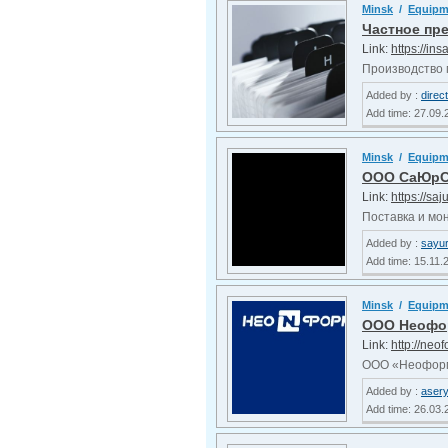
Minsk
/
Equip
Частное пр
Link:
https://ins
Производство 
Added by :
direc
Add time: 27.09.
Minsk
/
Equip
ООО СаЮрС
Link:
https://saj
Поставка и мон
Added by :
sayur
Add time: 15.11.
Minsk
/
Equip
ООО Неофо
Link:
http://neo
ООО «Неоформ»
Added by :
asery
Add time: 26.03.