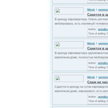
Minsk
/
service
Сдается в а
В аренду евроквартира. Очень уютная
меблирована, есть огромный телевизор, 
Author :
arendkv
Time of adding: 
Minsk
/
service
Сдается в а
В аренду евроквартира однокомнатная.
кирпичном доме, полностью меблирова
Author :
arendkv
Time of adding: 
Minsk
/
service
Сдам на час
Сдается в аренду на сутки еврокварти
кирпичном доме, евроремонт, есть вся 
Author :
arendkv
Time of adding: 