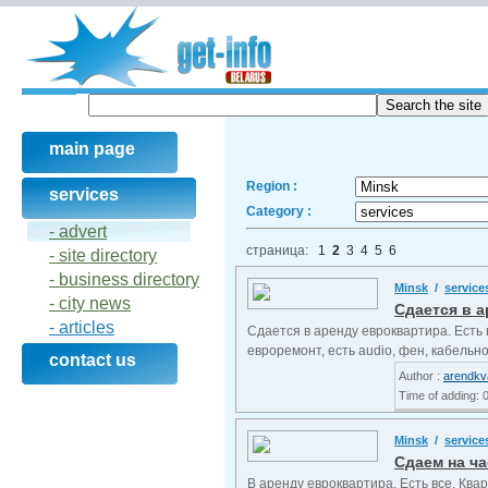
main page
Region :
services
Category :
- advert
страница:
1
2
3
4
5
6
- site directory
- business directory
Minsk
/
service
- city news
Сдается в а
- articles
Сдается в аренду евроквартира. Есть 
евроремонт, есть audio, фен, кабельно
contact us
Author :
arendkv
Time of adding: 
Minsk
/
service
Сдаем на ча
В аренду евроквартира. Есть все. Ква