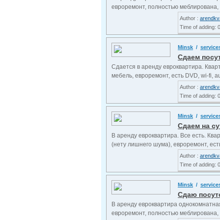
евроремонт, полностью меблирована, ес
Author :
arendkv
Time of adding: 
Minsk
/
service
Сдаем посут
Сдается в аренду евроквартира. Кварт
мебель, евроремонт, есть DVD, wi-fi, au
Author :
arendkv
Time of adding: 
Minsk
/
service
Сдаем на су
В аренду евроквартира. Все есть. Ква
(нету лишнего шума), евроремонт, есть 
Author :
arendkv
Time of adding: 
Minsk
/
service
Сдаю посуто
В аренду евроквартира однокомнатная
евроремонт, полностью меблирована, е