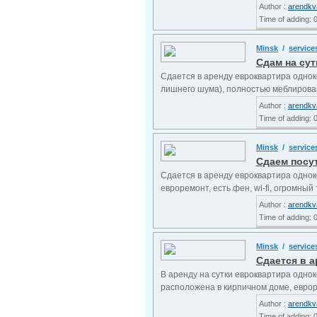
Author :
arendkv
Time of adding: 
Minsk
/
service
Сдам на сут
Сдается в аренду евроквартира однок
лишнего шума), полностью меблирована
Author :
arendkv
Time of adding: 
Minsk
/
service
Сдаем посут
Сдается в аренду евроквартира однок
евроремонт, есть фен, wi-fi, огромный 
Author :
arendkv
Time of adding: 
Minsk
/
service
Сдается в а
В аренду на сутки евроквартира однок
расположена в кирпичном доме, евроре
Author :
arendkv
Time of adding: 