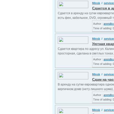
Minsk
/
service
Сдается в а
Сдается в аренду на сутки еврокварти
есть фен, кабельное, DVD, огромный те
Author :
arendkv
Time of adding: 
Minsk
/
service
Уютная квар
Сдается квартира по адресу ул. Калин
просторная, сделана в светлых тонах. 
Author :
arendkv
Time of adding: 
Minsk
/
service
Сдам на час
В аренду на сутки евроквартира однок
кирпичном доме (нету лишнего шума), е
Author :
arendkv
Time of adding: 
Minsk
/
service