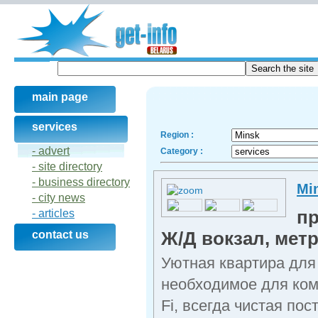
main page
services
Region :
- advert
Category :
- site directory
- business directory
Mi
- city news
пр
- articles
Ж/Д вокзал, мет
contact us
Уютная квартира для 
необходимое для ком
Fi, всегда чистая по