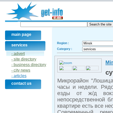
main page
Region :
services
Category :
- advert
- site directory
Mi
- business directory
- city news
су
- articles
Микрорайон "Лошица"
contact us
часы и недели. Ряд
езды от ж/д вок
непосредственной бл
квартире есть все н
Современный ремо