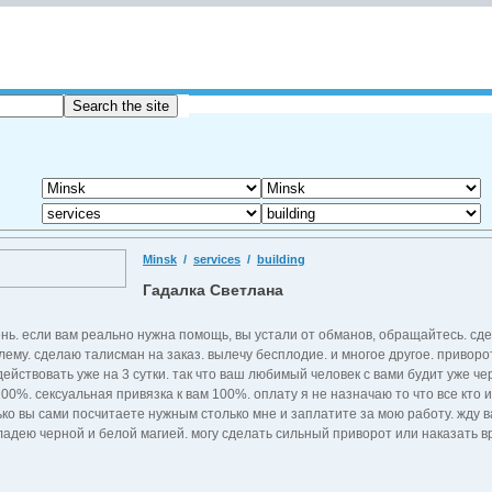
Minsk
/
services
/
building
Гадалка Светлана
нь. если вам реально нужна помощь, вы устали от обманов, обращайтесь. сд
ему. сделаю талисман на заказ. вылечу бесплодие. и многое другое. приворо
ействовать уже на 3 сутки. так что ваш любимый человек с вами будит уже че
00%. сексуальная привязка к вам 100%. оплату я не назначаю то что все кто 
лько вы сами посчитаете нужным столько мне и заплатите за мою работу. жду 
ладею черной и белой магией. могу сделать сильный приворот или наказать вр