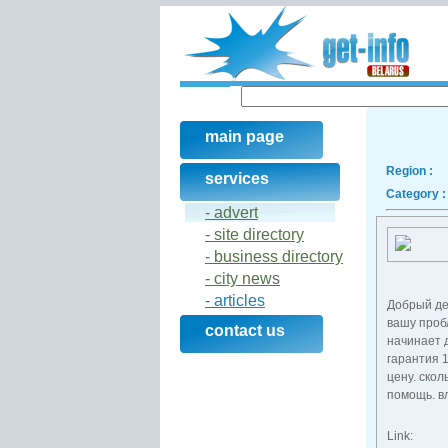
main page
Region :
services
Category :
- advert
- site directory
- business directory
- city news
- articles
Добрый де
вашу пробл
contact us
начинает д
гарантия 1
цену. ско
помощь. в
Link: