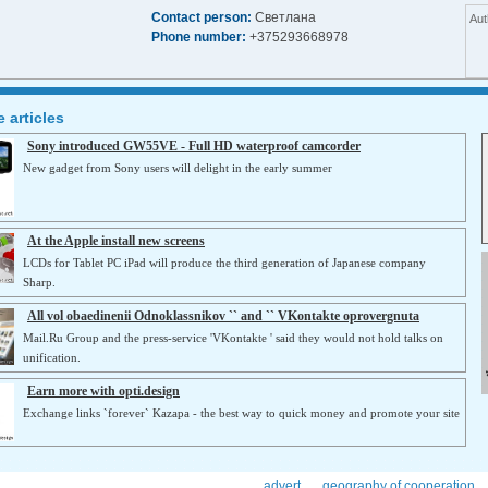
Contact person:
Светлана
Aut
Phone number:
+375293668978
 articles
Sony introduced GW55VE - Full HD waterproof camcorder
New gadget from Sony users will delight in the early summer
At the Apple install new screens
LCDs for Tablet PC iPad will produce the third generation of Japanese company
Sharp.
All vol obaedinenii Odnoklassnikov `` and `` VKontakte oprovergnuta
Mail.Ru Group and the press-service 'VKontakte ' said they would not hold talks on
unification.
Earn more with opti.design
Exchange links `forever` Kazapa - the best way to quick money and promote your site
advert
geography of cooperation.