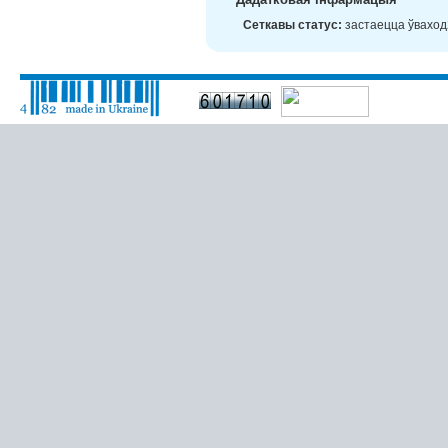
Сеткавы статус:
застаецца ўваход