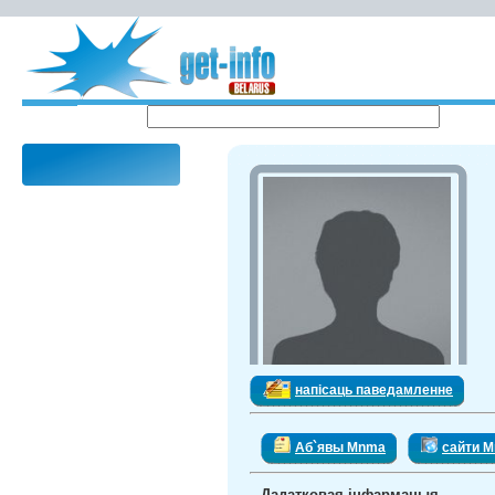
напісаць паведамленне
Аб`явы Mnma
сайти 
Дадатковая інфармацыя