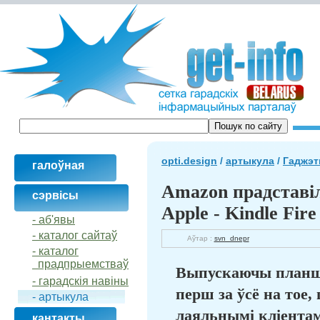
opti.design
/
артыкула
/
Гаджэ
галоўная
Amazon прадставіл
сэрвісы
Apple - Kindle Fire
- аб'явы
- каталог сайтаў
Аўтар :
svn_dnepr
- кaталог
прадпрыемстваў
Выпускаючы планшэт
- гарадскія навіны
перш за ўсё на тое
- артыкула
лаяльнымі кліентам
кантакты