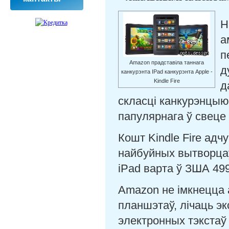
Н
а
п
Amazon прадставіла таннага
д
канкурэнта IPad канкурэнта Apple -
Kindle Fire
д
скласці канкурэнцыю 
папулярнага ў свеце 
Кошт Kindle Fire адч
найбуйных вытворцаў
iPad варта ў ЗША 49
Amazon не імкнецца 
планшэтаў, лічаць эк
электронных тэкстаў 