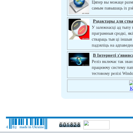
Цяпер вы можаце разм
самым павышаць іх рэ
Рэдактары для ства
У залежнасці ад тыпу г
праграмныя сродкі, як
ствараць тыя ці іншыя
падзяліць на адпаведн
В Інтернеті з'явивс
Реліз включає так зван
працюючу систему папо
тестовому релізі Windo