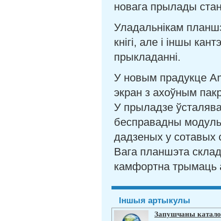
новага прылады стан
Уладальнікам планшэ
кнігі, але і іншы кан
прыкладанні.
У новым прадукце A
экран з ахоўным пакр
У прыладзе ўсталява
бесправадны модуль 
дадзеных у сотавых с
Вага планшэта склад
камфортна трымаць 
Іншыя артыкулы
Запушчаны каталог