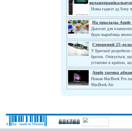
воданепранікальную
Новы гаджэт ад Sony п
На прылады Apple
Дысплеі для планшэтн
будзе вырабляць японс
Створений 25-дола
У Британії розробили
брелок. Очікується, щ
установи в країнах, щ
Apple таемна абна
Новыя MacBook Pro па 
MacBook Air.