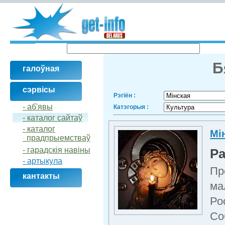
Б
галоўная
сэрвісы
Рэгіён :
- аб'явы
Катэгорыя :
- каталог сайтаў
- кaталог
Мі
прадпрыемстваў
- гарадскія навіны
Ра
- артыкула
Пр
кантакты
ма
Ро
Со