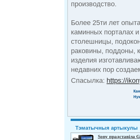
производство.
Более 25ти лет опыт
каминных порталах и
столешницы, подокон
раковины, поддоны, 
изделия изготавливаю
недавних пор создае
Cпасылка:
https://ikon
Кан
Ну
Тэматычныя артыкулы
Sony прадставіла 