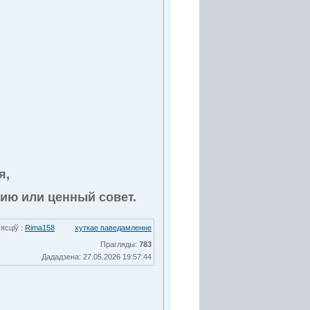
я,
ю или ценный совет.
ясціў :
Rima158
хуткае паведамленне
Прагляды:
783
Дададзена: 27.05.2026 19:57:44