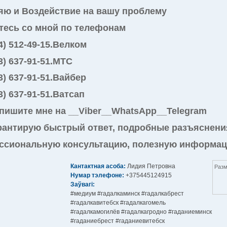
яю и Воздействие на вашу проблему
тесь со мной по телефонам
4) 512-49-15.Велком
3) 637-91-51.MTC
3) 637-91-51.Вайбер
3) 637-91-51.Ватсап
пишите мне на __Viber__WhatsApp__Telegram
рантирую быстрый ответ, подробные разъяснени
ссиональную консультацию, полезную информаци
Кантактная асоба:
Лидия Петровна
Разм
Нумар тэлефоне:
+375445124915
Заўвагі:
#медиум #гадалкаминск #гадалкабрест
#гадалкавитебск #гадалкагомель
#гадалкамогилёв #гадалкагродно #гаданиеминск
#гаданиебрест #гаданиевитебск