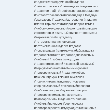
#подскажитемедиума #сайтгадалка
#сайтэкстрасенса #сайтмедиум #гаданиятаро
#гаданиеонлайн #профессиональноегадание
#битваэкстрасенсов #ясновидящая #медиум
#экстрасенс #гадалка #астрология #гадания
#магия #приворот #отворот #порча #сглаз
#любовноеколдовство #однополыйприворот
#снятиепорчи #сильныйприворот #приметы
#верюневерю #ищугадалку
#потомственнаяясновидящая
#потомственнаягадалка #гадалка
#ясновидящая #магмедиум #бабкагадалка
#гадалкавконтакте #гадалкаодноклассники
#любимый #любовь #мужуходит
#гаданиеотношений #красивый #любимый
#вернутьлюбимого #любимыймужчина
#приворотсильный #гаданиелюбовь
#любовницамуж #любимыйчеловек
#порчаснимать #гаданиеотношение
#вернутьлюбимый #любовныйприворот
#любовьприворот #мужчинаприворот
#приворотснимать #сглазснимать
#заговорлюбовь #гаданиеотношение
#любимыйприворот #вернутьмужа
#приворотсделать #мужуходит #отношения