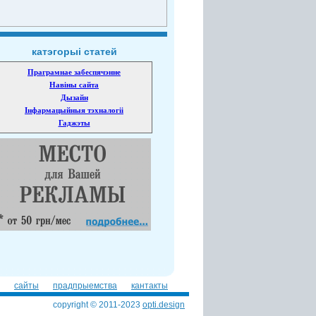
катэгорыі статей
Праграмнае забеспячэнне
Навіны сайта
Дызайн
Інфармацыйныя тэхналогіі
Гаджэты
сайты
прадпрыемства
кантакты
copyright © 2011-2023
opti.design