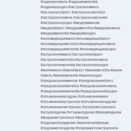
#гаданиегомель #гаданиемогилёв
#гаданиегродно #экстрасенсминск
#экстрасенсбрест #экстрасенсвитебск
#экстрасенсгомель #экстрасенсмогилёв
#экстрасенсгродно #медиумминске
#медиумбрест #медиумвитебск #медиумгомель
#медиуммогилёв #медиумгродно
#ясновидящаяминск #ясновидящаябрест
#ясновидящаявитебск #ясновидящаягомель
#ясновидящаямогилёв #ясновидящаягродно
#астрологияминск #астрологиябрест
#астрологиявитебск #астрологиягомель
#астрологиямогилёв #астрологиягродно
#магияминск #магиябрест #магиявитебск #магия
гомель #магиямогилёв #магиягродно
#предсказанияминске #предсказаниябрест
#предсказаниявитебск #предсказаниягомель
#предсказаниямогилёв #предсказаниягродно
#объявленияколдуны #объявлениямаги
#объявленияастрологи #объявлениягадалки
#объявленияэкстрасенс #услугиэкстрасенса
#услугигадалки #отзывыгадалка #форумгадалка
#форумэкстрасенса #форум
#гадалкиобсуждение #магическийфорум
#подскажитегадалку #подскажитеэкстрасенса