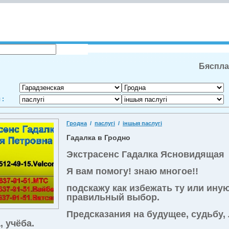
Бяспла
 :
Гродна
/
паслугі
/
іншыя паслугі
Гадалка в Гродно
Экстрасенс Гадалка Ясновидящая
Я вам помогу! знаю многое!!
подскажу как избежать ту или ину
правильный выбор.
Предсказания на будущее, судьбу,
, учёба.