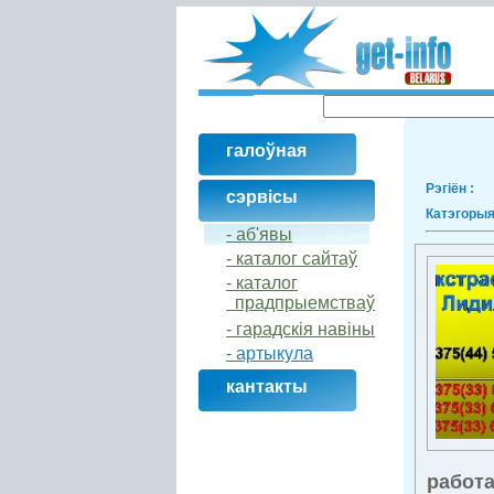
галоўная
Рэгіён :
сэрвісы
Катэгорыя
- аб'явы
- каталог сайтаў
- кaталог
прадпрыемстваў
- гарадскія навіны
- артыкула
кантакты
работа