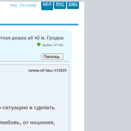
БЕЛ
РУС
ENG
Вхід
Реєстрація
тная дошка аб`яў м. Гродна
дадаць аб`яву
нумар аб`явы: #33020
ю ситуацию и сделать
 любовь, от ношения,