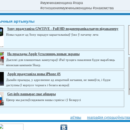
#мужчинаженщина #пара
#отношениямужчиныженщины #знакомства
ычныя артыкулы
Sony прадставіла GW55VE - Full HD воданепранікальную відэакамеру
Новы гаджэт ад Sony парадуе карыстальнікаў ўжо ў пачатку лета
На прылады Apple ўсталююць новыя экраны
Дысплеі для планшэтных кампутараў iPad трэцяга пакалення будзе вырабляць
японская кампанія Sharp.
Apple прадставіла новы iPhone 4S
Дызайн прылады, у адрозненне ад апаратнай начыння, не змяніўся, і будзе
даступны ў корпусе чорнага і белага колераў.
Get-info пашырае свае абшары
Цяпер мы распаўсюджваем нашы сэрвісы і ў Беларусі
аб'явы
геаграфія супрацоўніцтва