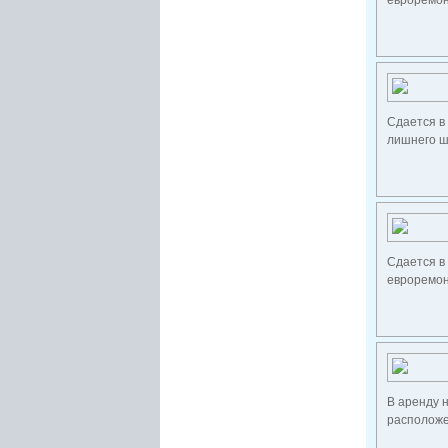
евроремон
Сдается в
лишнего ш
Сдается в
евроремонт
В аренду н
расположен