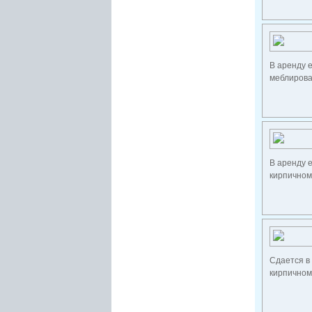
В аренду 
меблирован
В аренду 
кирпичном
Сдается в 
кирпичном 