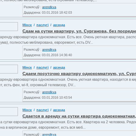
т, полностью меблирована, есть огромный телевизор,...
Размясціў :
arendkva
Дададзена: 03.01.2016 18:42:03
Мінск
/
паслугі
/
арэнда
Сдам на сутки квартиру, ул. Сурганова, без посредн
 аренду евроквартира однокомнатная. Есть все. Очень уютная квартира, расп
ума), полностью меблирована, евроремонт, есть DV...
Размясціў :
arendkva
Дададзена: 03.01.2016 14:36:40
Мінск
/
паслугі
/
арэнда
Сдаем посуточно квартиру однокомнатную, ул. Сур
 аренду евроквартира однокомнатная. Очень уютная квартира, находится в к
, есть фен, wi-fi, огромный телевизор, DV...
Размясціў :
arendkva
Дададзена: 03.01.2016 10:43:54
Мінск
/
паслугі
/
арэнда
Сдается в аренду на сутки квартира однокомнатная,
а сутки евроквартира однокомнатная. Есть все. Квартира на 2 человека. Ряд
а в кирпичном доме, евроремонт, есть вся меб...
Размясціў :
arendkva