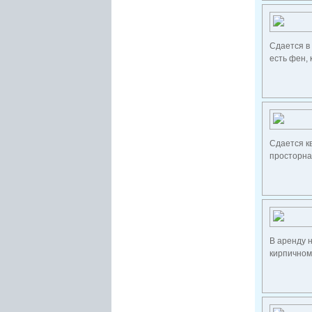
Сдается в 
есть фен, 
Сдается кв
просторная
В аренду 
кирпичном 