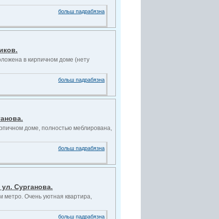
больш падрабязна
иков.
оложена в кирпичном доме (нету
больш падрабязна
ганова.
ирпичном доме, полностью меблирована,
больш падрабязна
 ул. Сурганова.
ом метро. Очень уютная квартира,
больш падрабязна