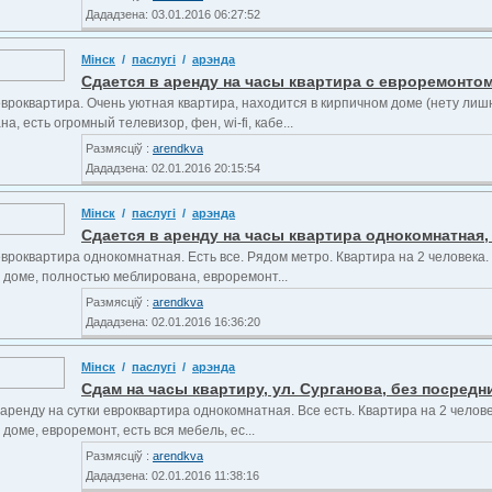
Дададзена: 03.01.2016 06:27:52
Мінск
/
паслугі
/
арэнда
Сдается в аренду на часы квартира с евроремонтом,
евроквартира. Очень уютная квартира, находится в кирпичном доме (нету лиш
а, есть огромный телевизор, фен, wi-fi, кабе...
Размясціў :
arendkva
Дададзена: 02.01.2016 20:15:54
Мінск
/
паслугі
/
арэнда
Сдается в аренду на часы квартира однокомнатная, 
евроквартира однокомнатная. Есть все. Рядом метро. Квартира на 2 человека
 доме, полностью меблирована, евроремонт...
Размясціў :
arendkva
Дададзена: 02.01.2016 16:36:20
Мінск
/
паслугі
/
арэнда
Сдам на часы квартиру, ул. Сурганова, без посредн
аренду на сутки евроквартира однокомнатная. Все есть. Квартира на 2 челове
доме, евроремонт, есть вся мебель, ес...
Размясціў :
arendkva
Дададзена: 02.01.2016 11:38:16