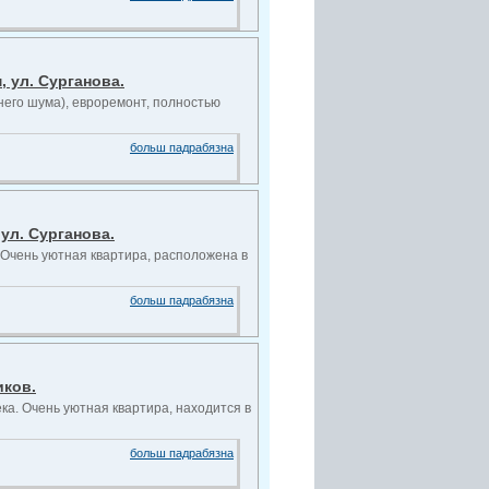
 ул. Сурганова.
него шума), евроремонт, полностью
больш падрабязна
ул. Сурганова.
. Очень уютная квартира, расположена в
больш падрабязна
иков.
ка. Очень уютная квартира, находится в
больш падрабязна