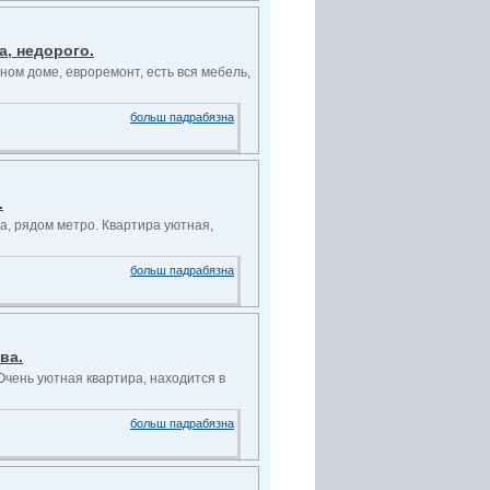
а, недорого.
ном доме, евроремонт, есть вся мебель,
больш падрабязна
.
да, рядом метро. Квартира уютная,
больш падрабязна
ва.
Очень уютная квартира, находится в
больш падрабязна