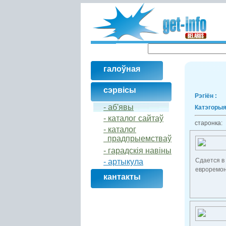
галоўная
сэрвісы
Рэгіён :
- аб'явы
Катэгорыя
- каталог сайтаў
старонка
- кaталог
прадпрыемстваў
- гарадскія навіны
Сдается в 
- артыкула
евроремонт
кантакты