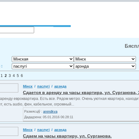
Бяспл
 :
:
1
2
3
4
5
6
Мінск
/
паслугі
/
арэнда
Сдается в аренду на часы квартира, ул. Сурганова, 
аренду евроквартира. Есть все. Рядом метро. Очень уютная квартира, находит
, есть audio, фен, кабельное, огромный...
Размясціў :
arendkva
Дададзена: 05.01.2016 06:28:11
Мінск
/
паслугі
/
арэнда
Сдаем на часы квартиру, ул. Сурганова.