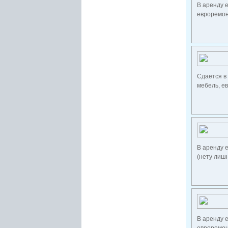
В аренду е
евроремонт
Сдается в
мебель, ев
В аренду е
(нету лишн
В аренду 