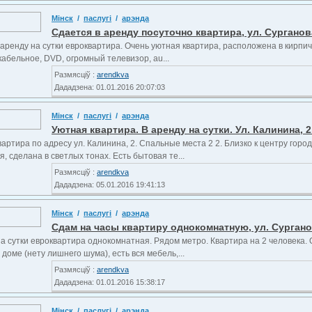
Мінск
/
паслугі
/
арэнда
Сдается в аренду посуточно квартира, ул. Сурганов
аренду на сутки евроквартира. Очень уютная квартира, расположена в кирпич
кабельное, DVD, огромный телевизор, au...
Размясціў :
arendkva
Дададзена: 01.01.2016 20:07:03
Мінск
/
паслугі
/
арэнда
Уютная квартира. В аренду на сутки. Ул. Калинина, 2
артира по адресу ул. Калинина, 2. Спальные места 2 2. Близко к центру горо
, сделана в светлых тонах. Есть бытовая те...
Размясціў :
arendkva
Дададзена: 05.01.2016 19:41:13
Мінск
/
паслугі
/
арэнда
Сдам на часы квартиру однокомнатную, ул. Сургано
на сутки евроквартира однокомнатная. Рядом метро. Квартира на 2 человека. 
доме (нету лишнего шума), есть вся мебель,...
Размясціў :
arendkva
Дададзена: 01.01.2016 15:38:17
Мінск
/
паслугі
/
арэнда