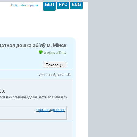
БЕЛ
РУС
ENG
Вхід
Реєстрація
атная дошка аб`яў м. Мінск
дадаць аб`яву
усяго знойдзена - 81
30.
ся в кирпичном доме, есть вся мебель,
больш падрабязна