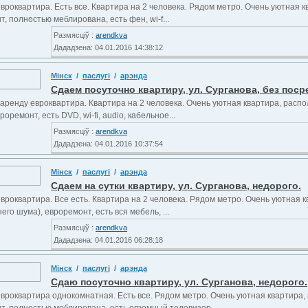
вроквартира. Есть все. Квартира на 2 человека. Рядом метро. Очень уютная к
, полностью меблирована, есть фен, wi-f...
Размясціў :
arendkva
Дададзена: 04.01.2016 14:38:12
Мінск
/
паслугі
/
арэнда
Сдаем посуточно квартиру, ул. Сурганова, без поср
 аренду евроквартира. Квартира на 2 человека. Очень уютная квартира, распо
роремонт, есть DVD, wi-fi, audio, кабельное...
Размясціў :
arendkva
Дададзена: 04.01.2016 10:37:54
Мінск
/
паслугі
/
арэнда
Сдаем на сутки квартиру, ул. Сурганова, недорого.
вроквартира. Все есть. Квартира на 2 человека. Рядом метро. Очень уютная 
его шума), евроремонт, есть вся мебель, ...
Размясціў :
arendkva
Дададзена: 04.01.2016 06:28:18
Мінск
/
паслугі
/
арэнда
Сдаю посуточно квартиру, ул. Сурганова, недорого.
евроквартира однокомнатная. Есть все. Рядом метро. Очень уютная квартира,