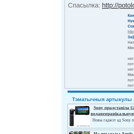
Cпасылка:
http://poto
Кан
Ну
Cпа
htt
Заў
Нат
Мин
нат
пот
нат
Мин
пот
пот
Тэматычныя артыкулы
Sony прадставіла 
воданепранікальную
Новы гаджэт ад Sony п
На прылады Apple