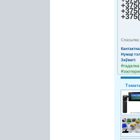
+375(
+375(
+375(
Cпасылка
Кантактна
Нумар тэ
Заўвагі:
#гадалка
#эзотери
Тэмат