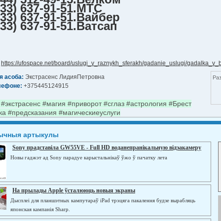
33) 637-91-51.MTC
33) 637-91-51.Вайбер
33) 637-91-51.Ватсап
:
https://ufospace.net/board/uslugi_v_raznykh_sferakh/gadanie_uslugi/gadalka_v_
я асоба:
Экстрасенс ЛидияПетровна
Раз
лефоне:
+375445124915
 #экстрасенс #магия #приворот #сглаз #астрология #Брест
ка #предсказания #магическиеуслуги
ычныя артыкулы
Sony прадставіла GW55VE - Full HD воданепранікальную відэакамеру
Новы гаджэт ад Sony парадуе карыстальнікаў ўжо ў пачатку лета
На прылады Apple ўсталююць новыя экраны
Дысплеі для планшэтных кампутараў iPad трэцяга пакалення будзе вырабляць
японская кампанія Sharp.