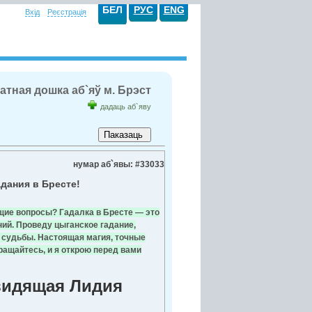
БЕЛ
РУС
ENG
Вхід
Реєстрація
атная дошка аб`яў м. Брэст
дадаць аб`яву
нумар аб`явы: #33033
дания в Бресте!
щие вопросы? Гадалка в Бресте — это
ний. Проведу цыганское гадание,
и судьбы. Настоящая магия, точные
ащайтесь, и я открою перед вами
видящая Лидия