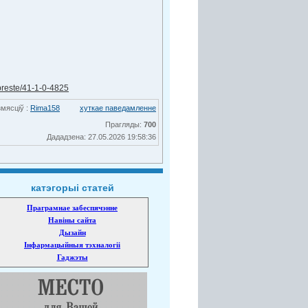
breste/41-1-0-4825
мясціў :
Rima158
хуткае паведамленне
Прагляды:
700
Дададзена: 27.05.2026 19:58:36
катэгорыі статей
Праграмнае забеспячэнне
Навіны сайта
Дызайн
Інфармацыйныя тэхналогіі
Гаджэты