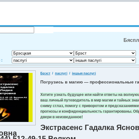
Бяспл
 :
Брэст
/
паслугі
/
іншыя паслугі
Погрузись в магию — профессиональные га
Хотите узнать будущее или найти ответы на волную
ваш личный путеводитель в мир магии и тайных зна
сниму сглаз, помогу с приворотом и предсказаниям
прогнозы и конфиденциальность гарантированы. Обр
двери в неизведанное!
Экстрасенс Гадалка Ясно
овна
(44) 512-49-15.Велком