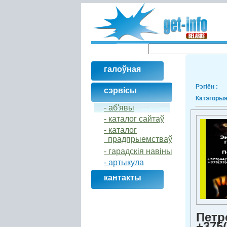
галоўная
Рэгіён :
сэрвісы
Катэгорыя
- аб'явы
- каталог сайтаў
- кaталог
прадпрыемстваў
- гарадскія навіны
- артыкула
кантакты
Петр
+375