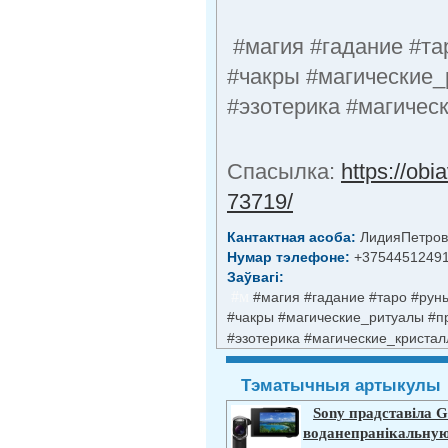
#магия #гадание #та
#чакры #магические_
#эзотерика #магичес
Cпасылка:
https://obi
73719/
Кантактная асоба:
ЛидияПетров
Нумар тэлефоне:
+3754451249
Заўвагі:
#м
#магия #гадание #таро #рун
#чакры #магические_ритуалы #п
#эзотерика #магические_криста
Тэматычныя артыкулы
Sony прадставіла 
воданепранікальную