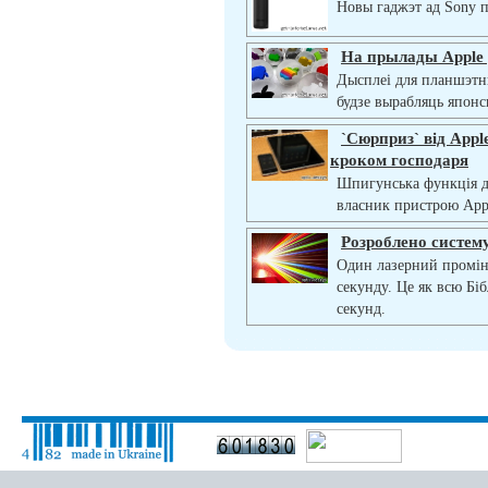
Новы гаджэт ад Sony п
На прылады Apple
Дысплеі для планшэтн
будзе вырабляць японс
`Сюрприз` від Appl
кроком господаря
Шпигунська функція д
власник пристрою Appl
Розроблено систем
Один лазерний промінь
секунду. Це як всю Бі
секунд.