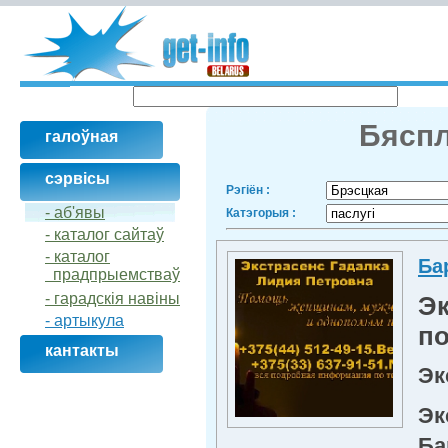
Бяспл
галоўная
сэрвісы
Рэгіён :
- аб'явы
Катэгорыя :
- каталог сайтаў
- кaталог
Ба
прадпрыемстваў
- гарадскія навіны
Эк
- артыкула
п
кантакты
Эк
Эк
Ба